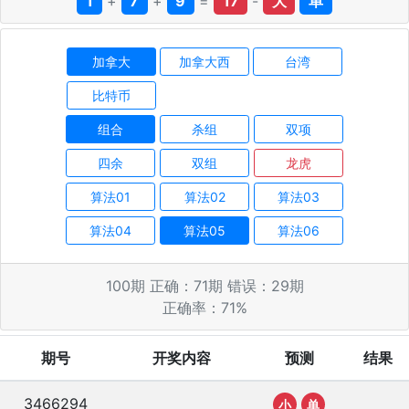
1
+
7
+
9
=
17
-
大
单
加拿大
加拿大西
台湾
比特币
组合
杀组
双项
四余
双组
龙虎
算法01
算法02
算法03
算法04
算法05
算法06
100
期 正确：
71
期 错误：
29
期
正确率：
71
%
期号
开奖内容
预测
结果
3466294
小
单