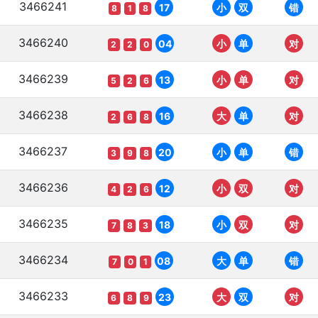
3466241
17
小
双
错
8
1
8
3466240
04
小
单
对
2
2
0
3466239
13
小
单
对
5
2
6
3466238
16
大
单
对
2
6
8
3466237
20
小
单
错
3
9
8
3466236
12
小
双
对
4
2
6
3466235
18
小
双
对
7
8
3
3466234
08
大
单
错
7
0
1
3466233
23
大
双
对
6
8
9