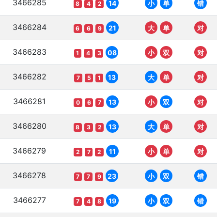
3466285
14
小
单
错
8
4
2
3466284
21
大
单
对
6
6
9
3466283
08
小
双
对
1
4
3
3466282
13
大
单
对
7
5
1
3466281
13
小
双
对
0
6
7
3466280
13
大
单
对
8
3
2
3466279
11
小
单
对
2
7
2
3466278
23
小
双
错
7
7
9
3466277
19
小
双
错
7
4
8