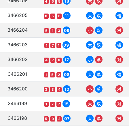
3466206
18
大
双
对
4
6
8
3466205
11
大
双
错
0
5
6
3466204
09
小
双
对
5
1
3
3466203
09
大
双
错
1
7
1
3466202
17
小
单
对
4
7
6
3466201
08
大
单
错
1
5
2
3466200
10
小
单
对
3
3
4
3466199
15
大
双
对
1
7
7
3466198
07
大
单
对
5
0
2