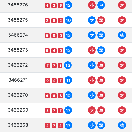
3466276
12
小
单
对
4
2
6
3466275
10
大
双
对
2
6
2
3466274
13
大
双
错
5
8
0
3466273
13
小
双
对
9
4
0
3466272
15
小
单
对
7
7
1
3466271
11
小
单
对
0
4
7
3466270
15
小
单
对
6
6
3
3466269
17
大
单
对
3
7
7
3466268
17
小
双
错
2
7
8