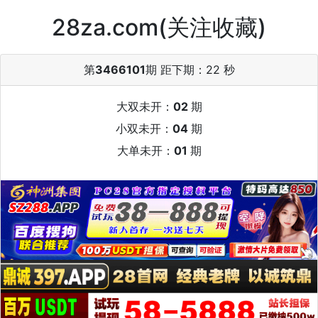
28za.com(关注收藏)
第
3466101
期 距下期：
22 秒
大双未开：
02
期
小双未开：
04
期
大单未开：
01
期