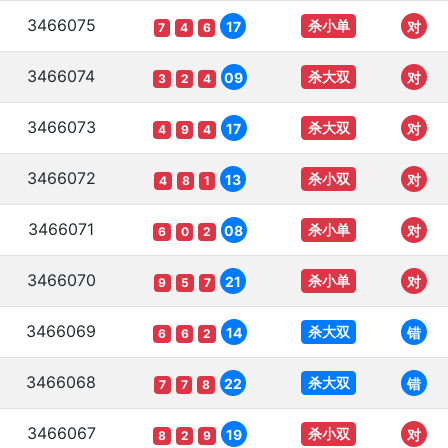
3466075
杀小单
17
对
7
4
6
3466074
杀大双
09
对
3
2
4
3466073
杀大双
17
对
4
9
4
3466072
杀小双
13
对
4
8
1
3466071
杀小单
08
对
6
0
2
3466070
杀小单
21
对
9
5
7
3466069
杀大双
14
错
6
6
2
3466068
杀大双
22
错
7
7
8
3466067
杀小双
19
对
8
2
9