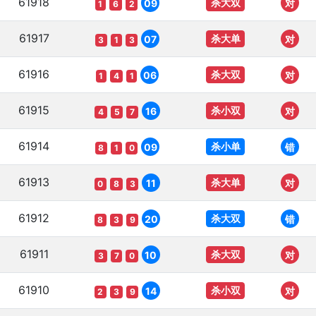
61918
杀大双
09
对
1
6
2
61917
杀大单
07
对
3
1
3
61916
杀大双
06
对
1
4
1
61915
杀小双
16
对
4
5
7
61914
杀小单
09
错
8
1
0
61913
杀大单
11
对
0
8
3
61912
杀大双
20
错
8
3
9
61911
杀大双
10
对
3
7
0
61910
杀小双
14
对
2
3
9