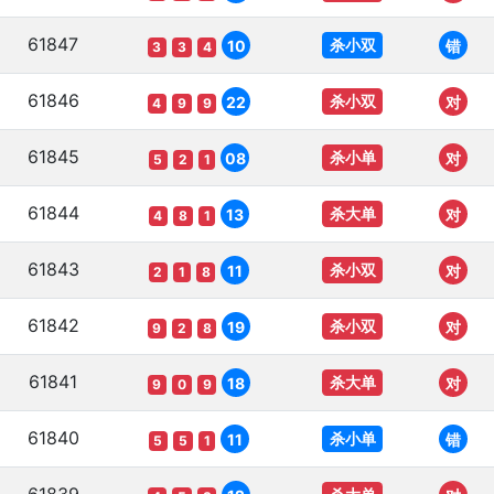
61847
杀小双
10
错
3
3
4
61846
杀小双
22
对
4
9
9
61845
杀小单
08
对
5
2
1
61844
杀大单
13
对
4
8
1
61843
杀小双
11
对
2
1
8
61842
杀小双
19
对
9
2
8
61841
杀大单
18
对
9
0
9
61840
杀小单
11
错
5
5
1