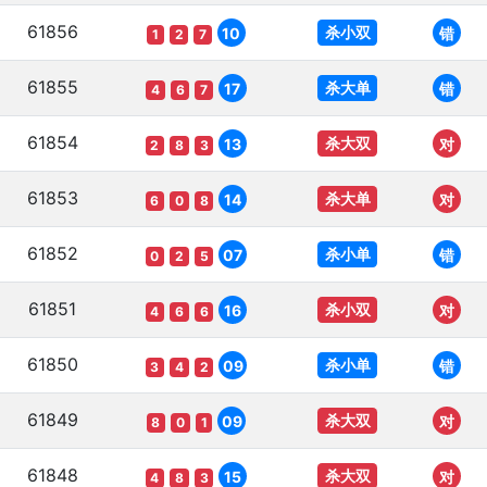
61856
杀小双
10
错
1
2
7
61855
杀大单
17
错
4
6
7
61854
杀大双
13
对
2
8
3
61853
杀大单
14
对
6
0
8
61852
杀小单
07
错
0
2
5
61851
杀小双
16
对
4
6
6
61850
杀小单
09
错
3
4
2
61849
杀大双
09
对
8
0
1
61848
杀大双
15
对
4
8
3